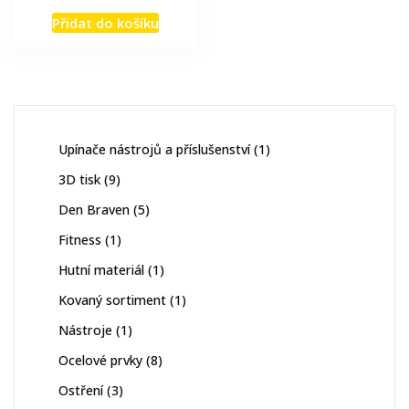
Přidat do košíku
1
Upínače nástrojů a příslušenství
1
produkt
9
3D tisk
9
produktů
5
Den Braven
5
produktů
1
Fitness
1
produkt
1
Hutní materiál
1
produkt
1
Kovaný sortiment
1
produkt
1
Nástroje
1
produkt
8
Ocelové prvky
8
produktů
3
Ostření
3
produkty