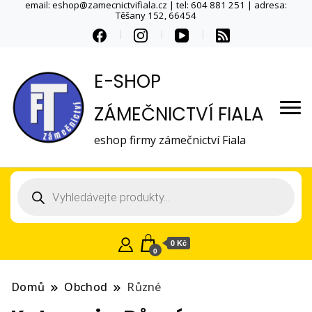
email: eshop@zamecnictvifiala.cz | tel: 604 881 251 | adresa:
Těšany 152, 66454
E-SHOP
ZÁMEČNICTVÍ FIALA
eshop firmy zámečnictví Fiala
Products
search
0 Kč
0
Domů
Obchod
Různé