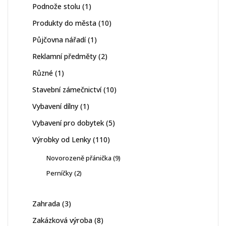
1
Podnože stolu
1
produkt
10
Produkty do města
10
produktů
1
Půjčovna nářadí
1
produkt
2
Reklamní předměty
2
produkty
1
Různé
1
produkt
10
Stavební zámečnictví
10
produktů
1
Vybavení dílny
1
produkt
5
Vybavení pro dobytek
5
produktů
110
Výrobky od Lenky
110
produktů
9
Novorozeně přánička
9
produktů
2
Perníčky
2
produkty
3
Zahrada
3
produkty
8
Zakázková výroba
8