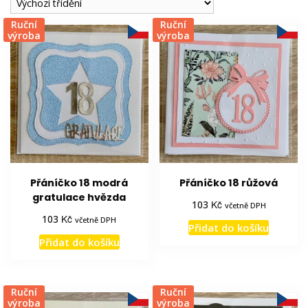
Ruční
Ruční
výroba
výroba
Přáníčko 18 modrá
Přáníčko 18 růžová
gratulace hvězda
Kč
103
včetně DPH
Kč
103
včetně DPH
Přidat do košíku
Přidat do košíku
Ruční
Ruční
výroba
výroba