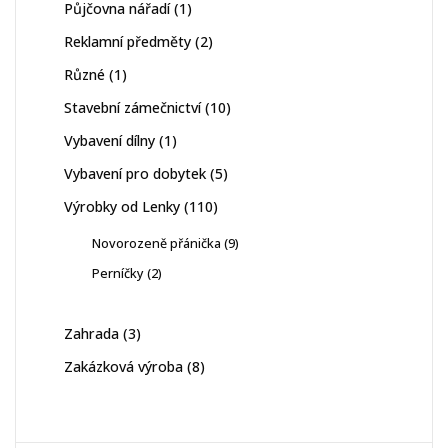
1
Půjčovna nářadí
1
produkt
2
Reklamní předměty
2
produkty
1
Různé
1
produkt
10
Stavební zámečnictví
10
produktů
1
Vybavení dílny
1
produkt
5
Vybavení pro dobytek
5
produktů
110
Výrobky od Lenky
110
produktů
9
Novorozeně přánička
9
produktů
2
Perníčky
2
produkty
3
Zahrada
3
produkty
8
Zakázková výroba
8
produktů