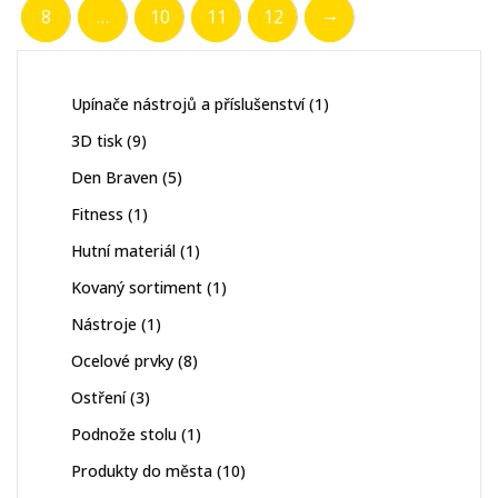
→
8
…
10
11
12
1
Upínače nástrojů a příslušenství
1
produkt
9
3D tisk
9
produktů
5
Den Braven
5
produktů
1
Fitness
1
produkt
1
Hutní materiál
1
produkt
1
Kovaný sortiment
1
produkt
1
Nástroje
1
produkt
8
Ocelové prvky
8
produktů
3
Ostření
3
produkty
1
Podnože stolu
1
produkt
10
Produkty do města
10
produktů