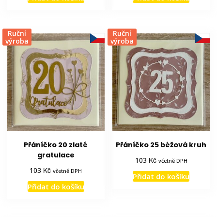
Ruční
Ruční
výroba
výroba
Přáníčko 20 zlaté
Přáníčko 25 béžová kruh
gratulace
Kč
103
včetně DPH
Kč
103
včetně DPH
Přidat do košíku
Přidat do košíku